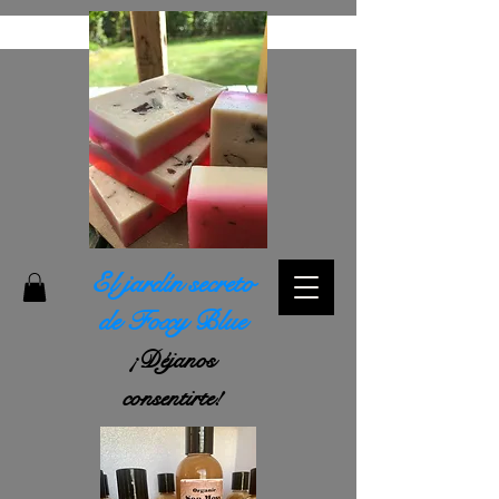
El jardín secreto
de Foxy Blue
¡Déjanos
consentirte!