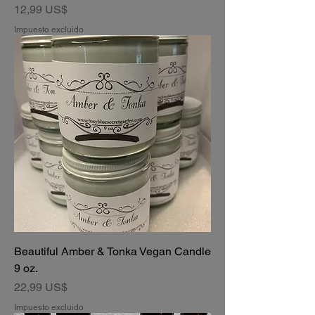
Precio
12,99 US$
Impuesto excluido
Beautiful Amber & Tonka Vegan Candle
9 oz.
Precio
22,99 US$
Impuesto excluido