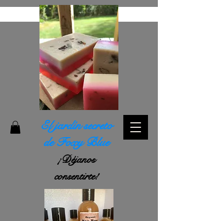
El jardín secreto
de Foxy Blue
¡Déjanos
consentirte!