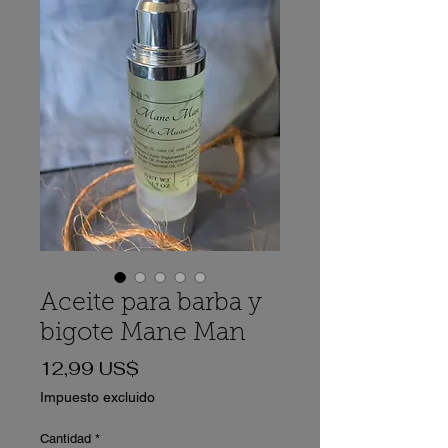
Aceite para barba y
bigote Mane Man
Precio
12,99 US$
Impuesto excluido
Cantidad
*