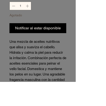
Agotado
Notificar al estar disponible
Una mezcla de aceites nutritivos
que alisa y suaviza el cabello.
Hidrata y calma la piel para reducir
la irritación. Combinación perfecta de
aceites esenciales para peinar el
vello facial. Domestica y mantiene
los pelos en su lugar. Una agradable
fragancia masculina con la cantidad
justa de brillo.
*Características del producto:
Suaviza el cabello con aceite de
moringa orgánico de primera calidad