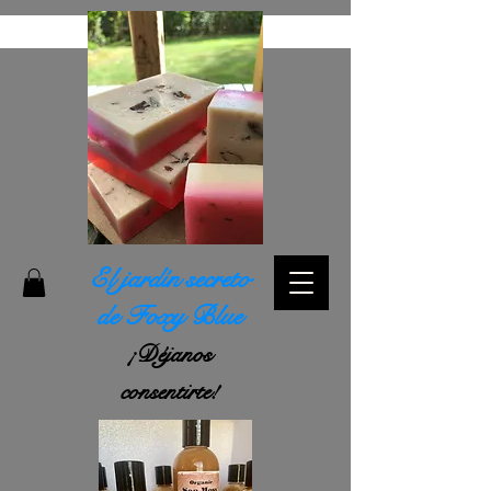
El jardín secreto
de Foxy Blue
¡Déjanos
consentirte!