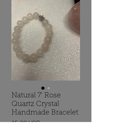
Natural 7' Rose
Quartz Crystal
Handmade Bracelet
Precio
15,99 US$